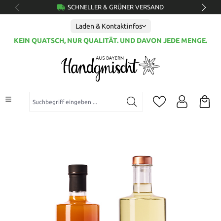
SCHNELLER & GRÜNER VERSAND
alt springen
Laden & Kontaktinfos
KEIN QUATSCH, NUR QUALITÄT. UND DAVON JEDE MENGE.
Suchbegriff eingeben ...