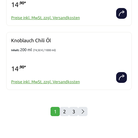
14
.90*
Preise inkl. MwSt. zzgl. Versandkosten
Knoblauch Chili Öl
200 ml
Inhalt:
(74,50 € / 1000 ml)
14
.90*
Preise inkl. MwSt. zzgl. Versandkosten
1
2
3
Seite
Seite
Seite