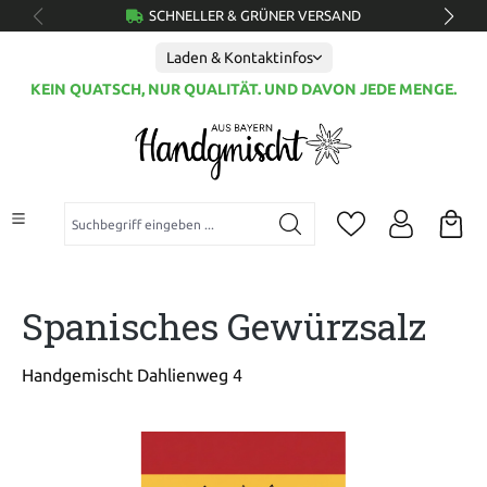
SCHNELLER & GRÜNER VERSAND
alt springen
Laden & Kontaktinfos
KEIN QUATSCH, NUR QUALITÄT. UND DAVON JEDE MENGE.
Suchbegriff eingeben ...
Spanisches Gewürzsalz
Handgemischt Dahlienweg 4
Bildergalerie überspringen