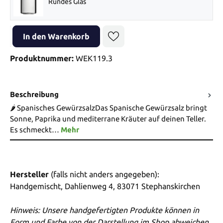
Rundes Glas
Produkt Anzahl: Gib den gewünschten Wert ein oder benutze die Sch
In den Warenkorb
Produktnummer:
WEK119.3
Beschreibung
🌶️ Spanisches GewürzsalzDas Spanische Gewürzsalz bringt
Sonne, Paprika und mediterrane Kräuter auf deinen Teller.
Es schmeckt…
Mehr
Hersteller
(falls nicht anders angegeben):
Handgemischt, Dahlienweg 4, 83071 Stephanskirchen
Hinweis: Unsere handgefertigten Produkte können in
Form und Farbe von der Darstellung im Shop abweichen.